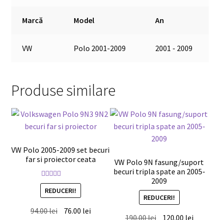
Marcă
Model
An
VW
Polo 2001-2009
2001 - 2009
Produse similare
VW Polo 2005-2009 set becuri
far si proiector ceata
VW Polo 9N fasung/suport
becuri tripla spate an 2005-
2009
Evaluat la
REDUCERI!
5.00
din 5
REDUCERI!
Prețul
Prețul
94.00
lei
76.00
lei
Prețul
Prețul
190.00
lei
120.00
lei