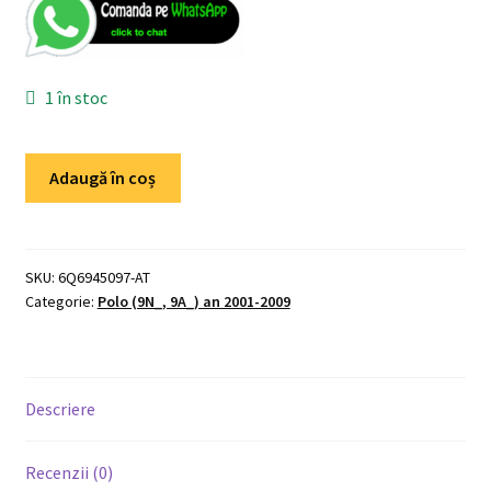
1 în stoc
Cantitate
Adaugă în coș
VW
Polo
(9N_,
9A_)
SKU:
6Q6945097-AT
Categorie:
Polo (9N_, 9A_) an 2001-2009
lampa/stop
frana
spate
de
Descriere
pe
portbagaj
Recenzii (0)