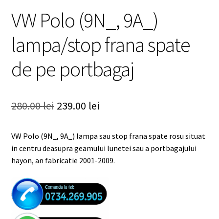
VW Polo (9N_, 9A_)
lampa/stop frana spate
de pe portbagaj
Prețul
Prețul
280.00
lei
239.00
lei
inițial
curent
VW Polo (9N_, 9A_) lampa sau stop frana spate rosu situat
a
este:
in centru deasupra geamului lunetei sau a portbagajului
fost:
239.00 lei.
hayon, an fabricatie 2001-2009.
280.00 lei.