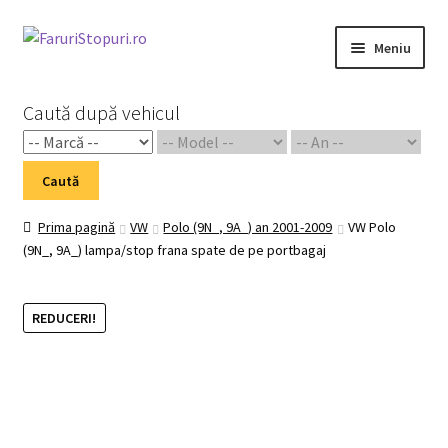
Sari
Sari
Meniu
la
la
navigare
conținut
Prima pagină
Caută după vehicul
Cart
Caută
Checkout
Prima pagină
VW
Polo (9N_, 9A_) an 2001-2009
VW Polo
(9N_, 9A_) lampa/stop frana spate de pe portbagaj
Home 02
My Account
REDUCERI!
Piese Auto 2
Shop