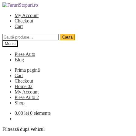
Sari
Sari
la
la
My Account
navigare
conținut
Checkout
Cart
Caută
Caută
după:
Meniu
Piese Auto
Blog
Prima pagină
Cart
Checkout
Home 02
My Account
Piese Auto 2
Shop
0.00
lei
0 elemente
Filtrează după vehicul