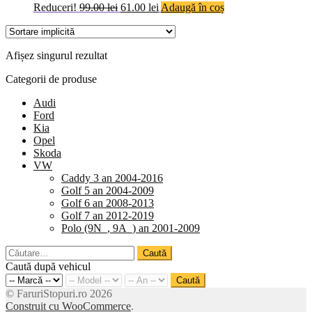
Prețul
Prețul
Reduceri!
99.00
lei
61.00
lei
Adaugă în coș
inițial
curent
a
este:
fost:
61.00 lei.
Afișez singurul rezultat
99.00 lei.
Categorii de produse
Audi
Ford
Kia
Opel
Skoda
VW
Caddy 3 an 2004-2016
Golf 5 an 2004-2009
Golf 6 an 2008-2013
Golf 7 an 2012-2019
Polo (9N_, 9A_) an 2001-2009
Caută
după:
Caută după vehicul
Caută
© FaruriStopuri.ro 2026
Construit cu WooCommerce
.