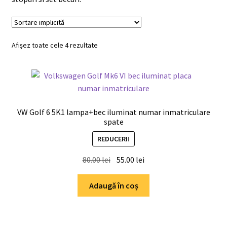
Shop
Afișez toate cele 4 rezultate
VW Golf 6 5K1 lampa+bec iluminat numar inmatriculare
spate
REDUCERI!
Prețul
Prețul
80.00
lei
55.00
lei
inițial
curent
a
este:
Adaugă în coș
fost:
55.00 lei.
80.00 lei.