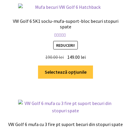
VW Golf 6 5K1 soclu-mufa-suport-bloc becuri stopuri
spate
Evaluat la
REDUCERI!
5.00
din 5
Prețul
Prețul
190.00
lei
149.00
lei
inițial
curent
Acest
a
este:
Selectează opțiunile
produs
fost:
149.00 lei.
are
190.00 lei.
mai
multe
variații.
Opțiunile
pot
VW Golf 6 mufa cu 3 fire pt suport becuri din stopuri spate
fi