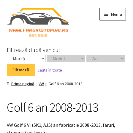
Sari
Sari
Meniu
la
la
navigare
conținut
Prima pagină
Filtrează după vehicul
Cart
Filtrează
Caută în toate
Checkout
Prima pagină
VW
Golf 6 an 2008-2013
Home 02
Golf 6 an 2008-2013
My Account
Piese Auto 2
VW Golf 6 VI (5K1, AJ5) an fabricatie 2008-2013, faruri,
stopuri si set becuri.