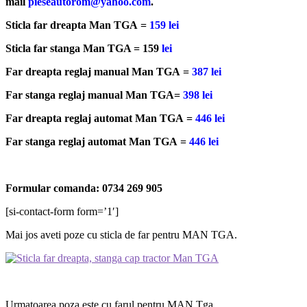
mail
pieseautorom@yahoo.com
.
Sticla far dreapta Man TGA =
159
lei
Sticla far stanga Man TGA = 159
lei
Far dreapta reglaj manual Man TGA =
387
lei
Far stanga reglaj manual Man TGA=
398
lei
Far dreapta reglaj automat Man TGA =
446
lei
Far stanga reglaj automat Man TGA =
446
lei
Formular comanda: 0734 269 905
[si-contact-form form=’1′]
Mai jos aveti poze cu sticla de far pentru MAN TGA.
Urmatoarea poza este cu farul pentru MAN Tga.