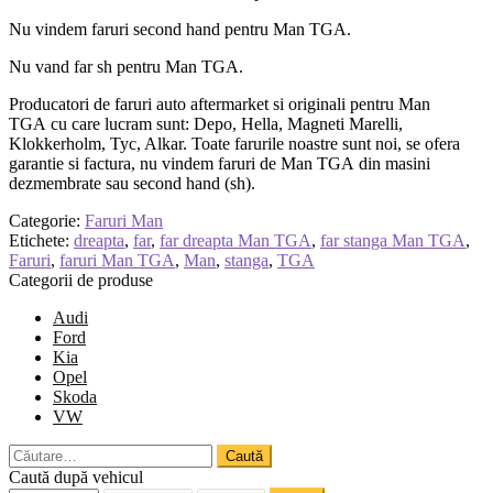
Nu vindem faruri second hand pentru Man TGA.
Nu vand far sh pentru Man TGA.
Producatori de faruri auto aftermarket si originali pentru Man
TGA cu care lucram sunt: Depo, Hella, Magneti Marelli,
Klokkerholm, Tyc, Alkar. Toate farurile noastre sunt noi, se ofera
garantie si factura, nu vindem faruri de Man TGA din masini
dezmembrate sau second hand (sh).
Categorie:
Faruri Man
Etichete:
dreapta
,
far
,
far dreapta Man TGA
,
far stanga Man TGA
,
Faruri
,
faruri Man TGA
,
Man
,
stanga
,
TGA
Categorii de produse
Audi
Ford
Kia
Opel
Skoda
VW
Caută
după:
Caută după vehicul