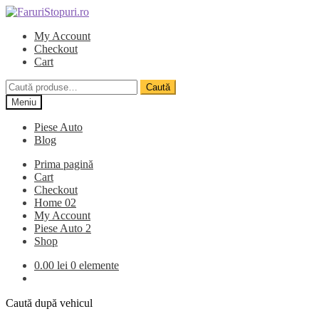
Sari
Sari
la
la
My Account
navigare
conținut
Checkout
Cart
Caută
Caută
după:
Meniu
Piese Auto
Blog
Prima pagină
Cart
Checkout
Home 02
My Account
Piese Auto 2
Shop
0.00
lei
0 elemente
Caută după vehicul