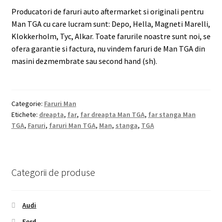
Producatori de faruri auto aftermarket si originali pentru
Man TGA cu care lucram sunt: Depo, Hella, Magneti Marelli,
Klokkerholm, Tyc, Alkar. Toate farurile noastre sunt noi, se
ofera garantie si factura, nu vindem faruri de Man TGA din
masini dezmembrate sau second hand (sh).
Categorie:
Faruri Man
Etichete:
dreapta
,
far
,
far dreapta Man TGA
,
far stanga Man
TGA
,
Faruri
,
faruri Man TGA
,
Man
,
stanga
,
TGA
Categorii de produse
Audi
Ford