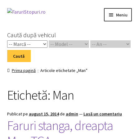
Sari
Sari
Meniu
la
la
navigare
conținut
Prima pagină
Caută după vehicul
Cart
Caută
Checkout
Prima pagină
Articole etichetate „Man”
Home 02
Etichetă:
Man
My Account
Piese Auto 2
Publicat pe
august 15, 2014
de
admin
—
Lasă un comentariu
Faruri stanga, dreapta
Shop