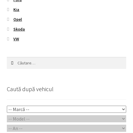
Kia
Opel
Skoda
VW
Caută
după:
Caută după vehicul