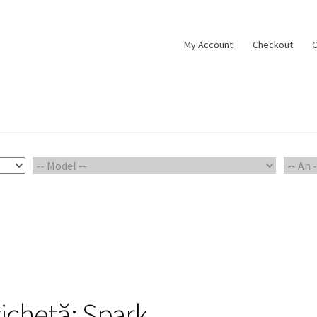
My Account
Checkout
C
ount
Piese Auto 2
Shop
tichetă:
Spark