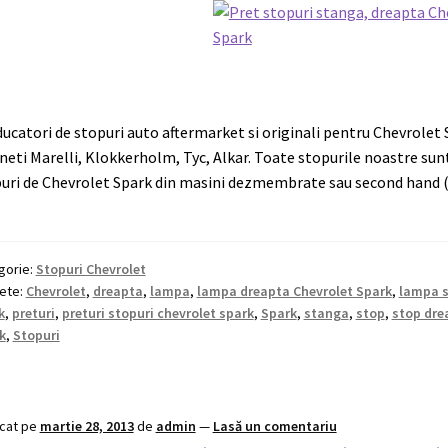
ucatori de stopuri auto aftermarket si originali pentru Chevrolet 
eti Marelli, Klokkerholm, Tyc, Alkar. Toate stopurile noastre sunt
uri de Chevrolet Spark din masini dezmembrate sau second hand (
gorie:
Stopuri Chevrolet
hete:
Chevrolet
,
dreapta
,
lampa
,
lampa dreapta Chevrolet Spark
,
lampa s
k
,
preturi
,
preturi stopuri chevrolet spark
,
Spark
,
stanga
,
stop
,
stop dre
k
,
Stopuri
icat pe
martie 28, 2013
de
admin
—
Lasă un comentariu