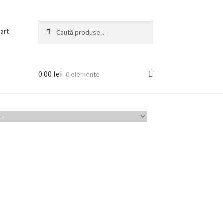
Caută
Caută
art
după:
0.00
lei
0 elemente