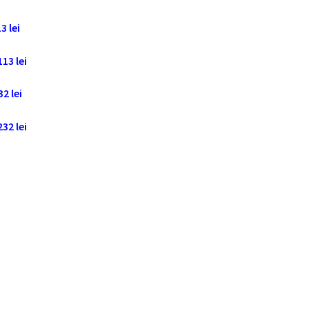
3 lei
113 lei
32 lei
232 lei