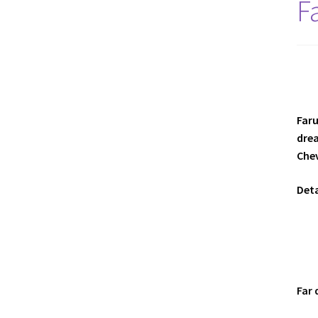
F
Faru
drea
Chev
Deta
Far 