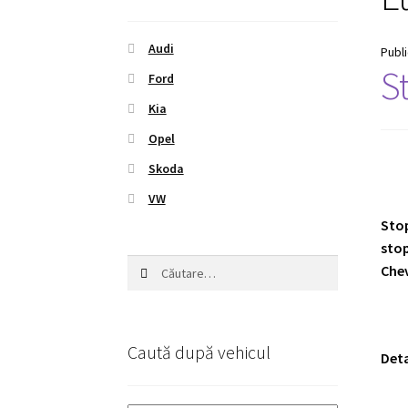
Audi
Publ
S
Ford
Kia
Opel
Skoda
VW
Stop
stop
Caută
Chev
după:
Caută după vehicul
Deta