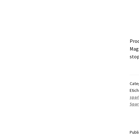
Prod
Magn
stop
Cate
Etic
spar
Spar
Publ