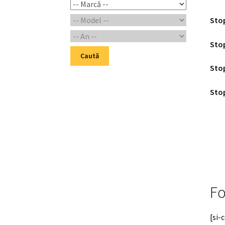
Stop
Stop
Caută
Stop
Stop
Fo
[si-