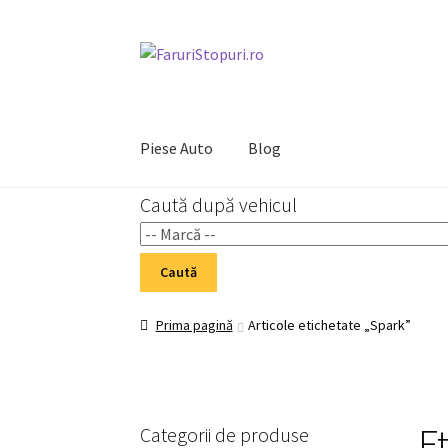
Sari
Sari
la
la
navigare
conținut
Piese Auto
Blog
Caută după vehicul
Prima pagină
Cart
Checkout
Home 02
My Acc
Caută
Prima pagină
Articole etichetate „Spark”
E
Categorii de produse