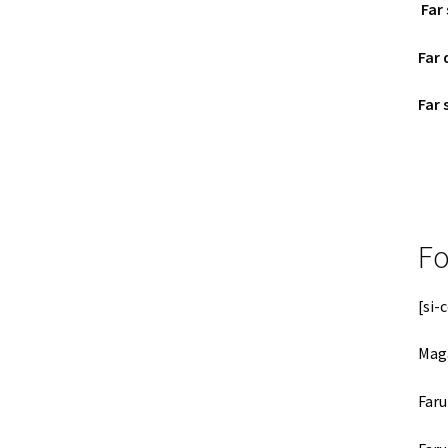
Far 
Far 
Far 
Fo
[si-
Maga
Faru