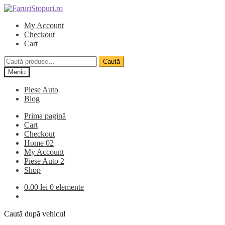
Sari
Sari
la
la
My Account
navigare
conținut
Checkout
Cart
Caută
Caută
după:
Meniu
Piese Auto
Blog
Prima pagină
Cart
Checkout
Home 02
My Account
Piese Auto 2
Shop
0.00
lei
0 elemente
Caută după vehicul