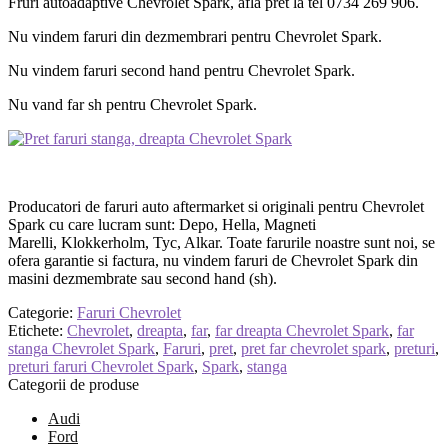
Fruri autoadaptive Chevrolet Spark, afla pret la tel 0734 269 906.
Nu vindem faruri din dezmembrari pentru Chevrolet Spark.
Nu vindem faruri second hand pentru Chevrolet Spark.
Nu vand far sh pentru Chevrolet Spark.
Producatori de faruri auto aftermarket si originali pentru Chevrolet
Spark cu care lucram sunt: Depo, Hella, Magneti
Marelli, Klokkerholm, Tyc, Alkar. Toate farurile noastre sunt noi, se
ofera garantie si factura, nu vindem faruri de Chevrolet Spark din
masini dezmembrate sau second hand (sh).
Categorie:
Faruri Chevrolet
Etichete:
Chevrolet
,
dreapta
,
far
,
far dreapta Chevrolet Spark
,
far
stanga Chevrolet Spark
,
Faruri
,
pret
,
pret far chevrolet spark
,
preturi
,
preturi faruri Chevrolet Spark
,
Spark
,
stanga
Categorii de produse
Audi
Ford