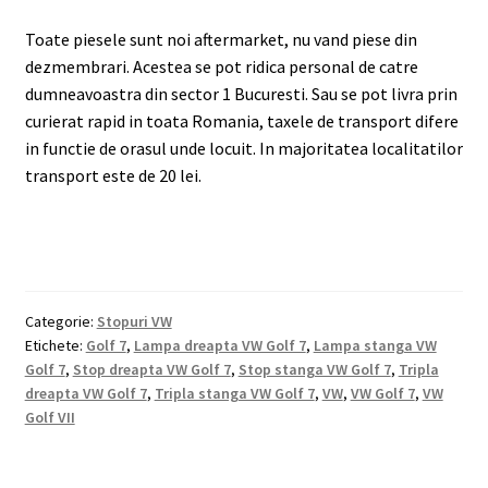
Toate piesele sunt noi aftermarket, nu vand piese din
dezmembrari. Acestea se pot ridica personal de catre
dumneavoastra din sector 1 Bucuresti. Sau se pot livra prin
curierat rapid in toata Romania, taxele de transport difere
in functie de orasul unde locuit. In majoritatea localitatilor
transport este de 20 lei.
Categorie:
Stopuri VW
Etichete:
Golf 7
,
Lampa dreapta VW Golf 7
,
Lampa stanga VW
Golf 7
,
Stop dreapta VW Golf 7
,
Stop stanga VW Golf 7
,
Tripla
dreapta VW Golf 7
,
Tripla stanga VW Golf 7
,
VW
,
VW Golf 7
,
VW
Golf VII