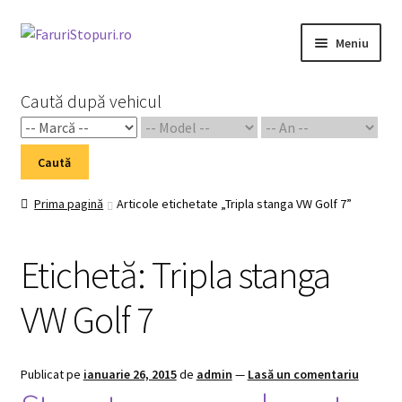
Sari
Sari
Meniu
la
la
navigare
conținut
Prima pagină
Caută după vehicul
Cart
Caută
Checkout
Prima pagină
Articole etichetate „Tripla stanga VW Golf 7”
Home 02
Etichetă:
Tripla stanga
My Account
VW Golf 7
Piese Auto 2
Shop
Publicat pe
ianuarie 26, 2015
de
admin
—
Lasă un comentariu