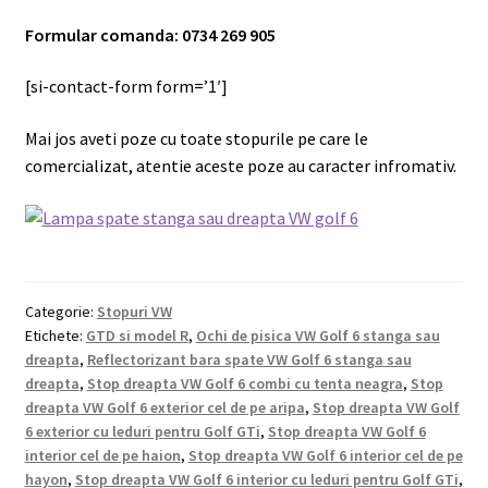
Formular comanda: 0734 269 905
[si-contact-form form=’1′]
Mai jos aveti poze cu toate stopurile pe care le
comercializat, atentie aceste poze au caracter infromativ.
Categorie:
Stopuri VW
Etichete:
GTD si model R
,
Ochi de pisica VW Golf 6 stanga sau
dreapta
,
Reflectorizant bara spate VW Golf 6 stanga sau
dreapta
,
Stop dreapta VW Golf 6 combi cu tenta neagra
,
Stop
dreapta VW Golf 6 exterior cel de pe aripa
,
Stop dreapta VW Golf
6 exterior cu leduri pentru Golf GTi
,
Stop dreapta VW Golf 6
interior cel de pe haion
,
Stop dreapta VW Golf 6 interior cel de pe
hayon
,
Stop dreapta VW Golf 6 interior cu leduri pentru Golf GTi
,