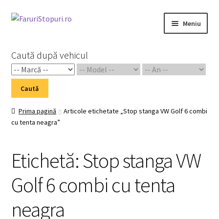
Sari
Sari
Meniu
la
la
navigare
conținut
Prima pagină
Caută după vehicul
Cart
Caută
Checkout
Prima pagină
Articole etichetate „Stop stanga VW Golf 6 combi
cu tenta neagra”
Home 02
My Account
Etichetă:
Stop stanga VW
Piese Auto 2
Golf 6 combi cu tenta
neagra
Shop