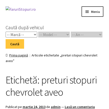
Sari
Sari
Meniu
la
la
navigare
conținut
Prima pagină
Caută după vehicul
Cart
Caută
Checkout
Prima pagină
Articole etichetate „preturi stopuri chevrolet
aveo”
Home 02
My Account
Etichetă:
preturi stopuri
Piese Auto 2
chevrolet aveo
Shop
Publicat pe
martie 24, 2013
de
admin
—
Lasă un comentariu