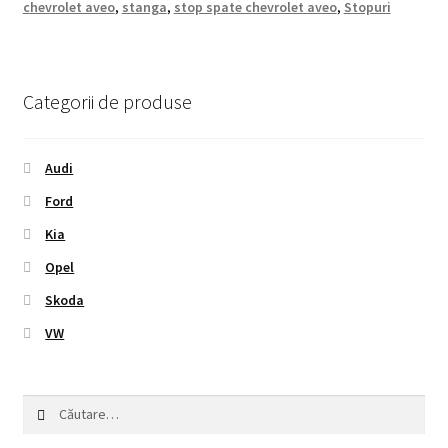
chevrolet aveo
,
stanga
,
stop spate chevrolet aveo
,
Stopuri
Categorii de produse
Audi
Ford
Kia
Opel
Skoda
VW
Caută
după: