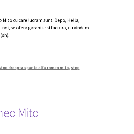
 Mito cu care lucram sunt: Depo, Hella,
 noi, se ofera garantie si factura, nu vindem
(sh).
stop dreapta spante alfa romeo mito
,
stop
omeo Mito