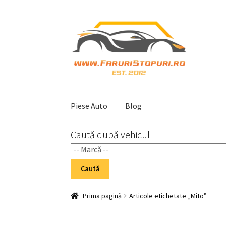
Sari
Sari
la
la
navigare
conținut
Piese Auto
Blog
Caută după vehicul
Prima pagină
Cart
Checkout
Home 02
My Acc
Caută
Prima pagină
Articole etichetate „Mito”