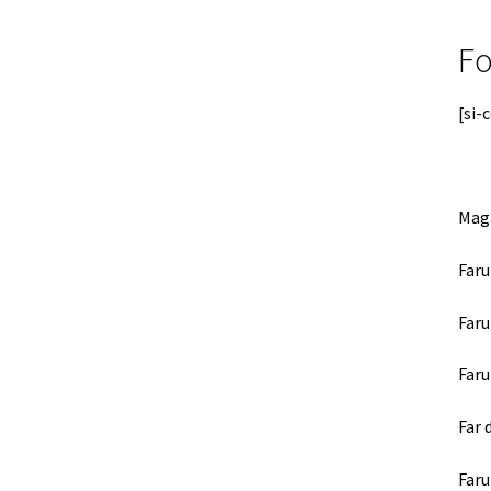
Fo
[si-
Maga
Faru
Faru
Faru
Far 
Faru