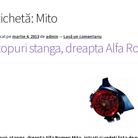
tichetă:
Mito
icat pe
martie 4, 2013
de
admin
—
Lasă un comentariu
topuri stanga, dreapta Alfa 
uri stanga, dreapta Alfa Romeo Mito, intrati si vedeti lista de