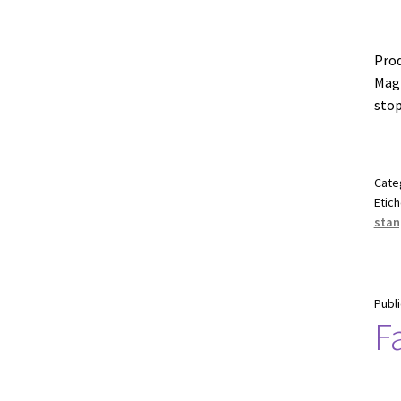
Prod
Magn
stop
Cate
Etic
stan
Publ
F