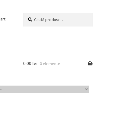
Caută
Caută
art
după:
0.00
lei
0 elemente