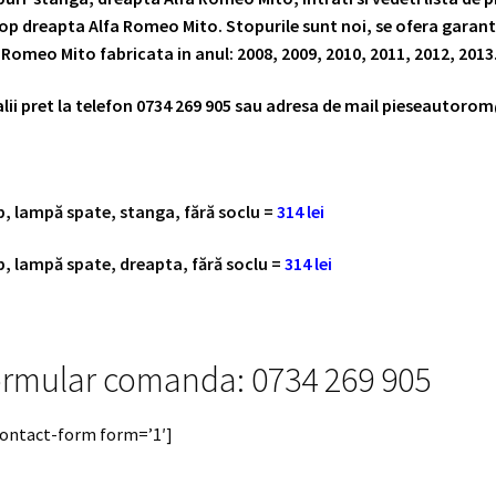
top dreapta Alfa Romeo Mito. Stopurile sunt noi, se ofera garanti
 Romeo Mito fabricata in anul:
2008, 2009, 2010, 2011, 2012, 2013
lii pret la telefon
0734 269 905
sau adresa de mail
pieseautoro
, lampă spate, stanga, fără soclu =
314 lei
, lampă spate, dreapta, fără soclu =
314 lei
rmular comanda: 0734 269 905
contact-form form=’1′]