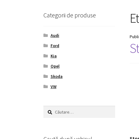
E
Categorii de produse
Audi
Publ
S
Ford
Kia
Opel
Skoda
VW
Caută
după:
Caută după vehicul
Stop