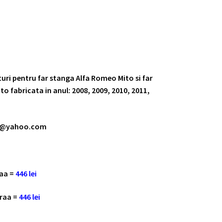
eturi pentru far stanga Alfa Romeo Mito si far
o fabricata in anul: 2008, 2009, 2010, 2011,
.
m@yahoo.com
raa =
446 lei
oraa =
446 lei