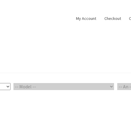
My Account
Checkout
C
ount
Piese Auto 2
Shop