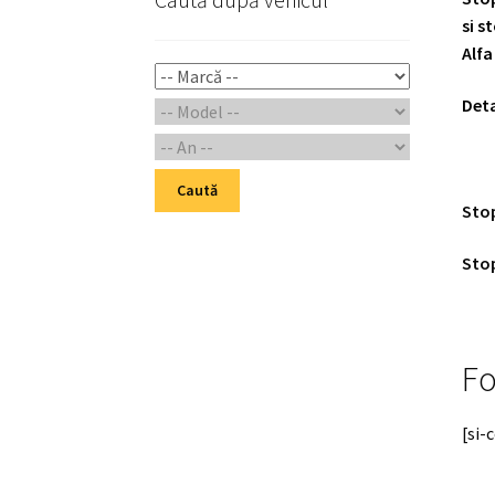
si s
Alfa
Deta
Caută
Stop
Stop
Fo
[si-