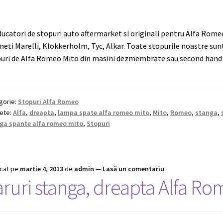
ucatori de stopuri auto aftermarket si originali pentru Alfa Romeo
eti Marelli, Klokkerholm, Tyc, Alkar. Toate stopurile noastre sunt
uri de Alfa Romeo Mito din masini dezmembrate sau second hand 
gorie:
Stopuri Alfa Romeo
hete:
Alfa
,
dreapta
,
lampa spate alfa romeo mito
,
Mito
,
Romeo
,
stanga
,
ga spante alfa romeo mito
,
Stopuri
icat pe
martie 4, 2013
de
admin
—
Lasă un comentariu
aruri stanga, dreapta Alfa R