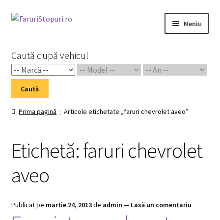
Sari
Sari
Meniu
la
la
navigare
conținut
Prima pagină
Caută după vehicul
Cart
Caută
Checkout
Prima pagină
Articole etichetate „faruri chevrolet aveo”
Home 02
Etichetă:
faruri chevrolet
My Account
aveo
Piese Auto 2
Shop
Publicat pe
martie 24, 2013
de
admin
—
Lasă un comentariu