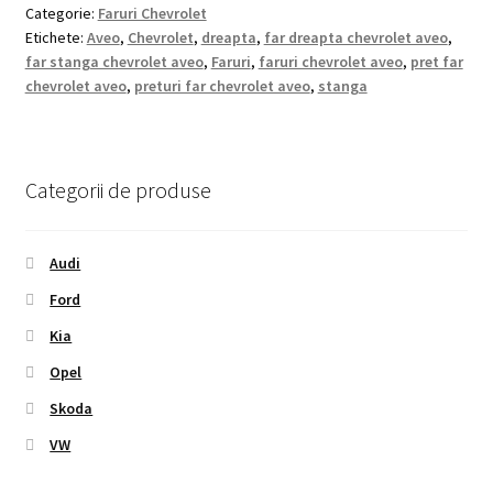
Categorie:
Faruri Chevrolet
Etichete:
Aveo
,
Chevrolet
,
dreapta
,
far dreapta chevrolet aveo
,
far stanga chevrolet aveo
,
Faruri
,
faruri chevrolet aveo
,
pret far
chevrolet aveo
,
preturi far chevrolet aveo
,
stanga
Categorii de produse
Audi
Ford
Kia
Opel
Skoda
VW