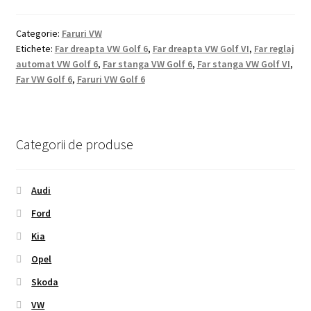
Categorie:
Faruri VW
Etichete:
Far dreapta VW Golf 6
,
Far dreapta VW Golf VI
,
Far reglaj
automat VW Golf 6
,
Far stanga VW Golf 6
,
Far stanga VW Golf VI
,
Far VW Golf 6
,
Faruri VW Golf 6
Categorii de produse
Audi
Ford
Kia
Opel
Skoda
VW