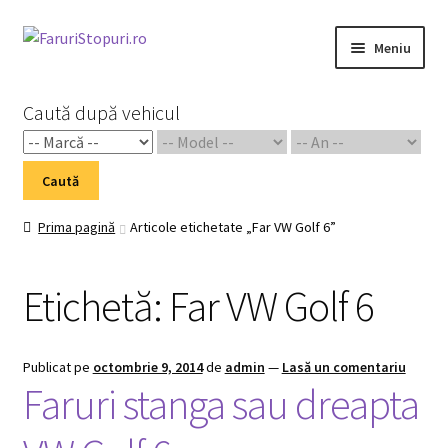
Sari
Sari
Meniu
la
la
navigare
conținut
Prima pagină
Caută după vehicul
Cart
Caută
Checkout
Prima pagină
Articole etichetate „Far VW Golf 6”
Home 02
Etichetă:
Far VW Golf 6
My Account
Piese Auto 2
Publicat pe
octombrie 9, 2014
de
admin
—
Lasă un comentariu
Faruri stanga sau dreapta
Shop