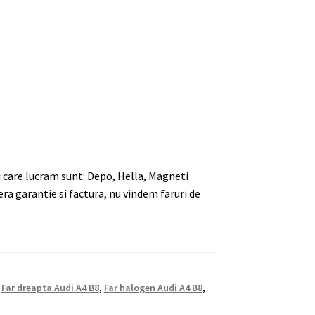
u care lucram sunt: Depo, Hella, Magneti
era garantie si factura, nu vindem faruri de
,
Far dreapta Audi A4 B8
,
Far halogen Audi A4 B8
,