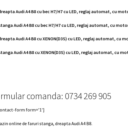
dreapta Audi A4 B8 cu bec H7/H7 cu LED, reglaj automat, cu moto
stanga Audi A4 B8 cu bec H7/H7 cu LED, reglaj automat, cu motor
dreapta Audi A4 B8 cu XENON(D3S) cu LED, reglaj automat, cu mo
stanga Audi A4 B8 cu XENON(D3S) cu LED, reglaj automat, cu mot
rmular comanda: 0734 269 905
contact-form form=’1′]
zin online de faruri stanga, dreapta Audi A4 B8.