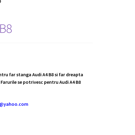
 B8
entru far stanga Audi A4 B8 si far dreapta
Farurile se potrivesc pentru Audi A4 B8
m@yahoo.com