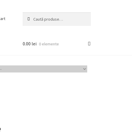
Caută
Caută
art
după:
0.00
lei
0 elemente
8