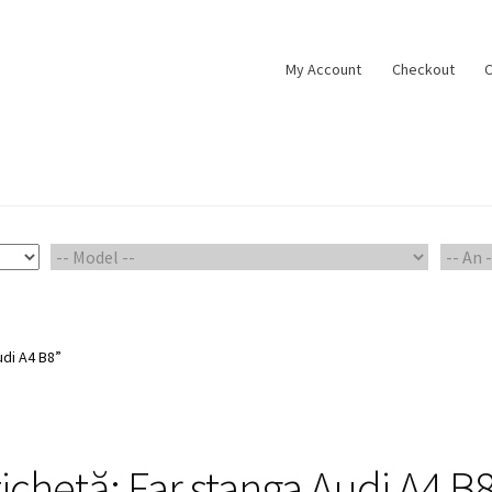
My Account
Checkout
C
ount
Piese Auto 2
Shop
udi A4 B8”
tichetă:
Far stanga Audi A4 B