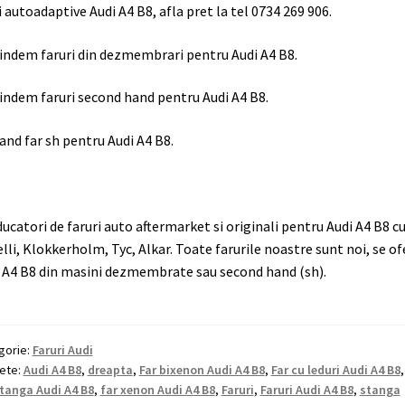
i autoadaptive Audi A4 B8, afla pret la tel 0734 269 906.
indem faruri din dezmembrari pentru Audi A4 B8.
indem faruri second hand pentru Audi A4 B8.
and far sh pentru Audi A4 B8.
ucatori de faruri auto aftermarket si originali pentru Audi A4 B8 c
lli, Klokkerholm, Tyc, Alkar. Toate farurile noastre sunt noi, se of
 A4 B8 din masini dezmembrate sau second hand (sh).
gorie:
Faruri Audi
hete:
Audi A4 B8
,
dreapta
,
Far bixenon Audi A4 B8
,
Far cu leduri Audi A4 B8
stanga Audi A4 B8
,
far xenon Audi A4 B8
,
Faruri
,
Faruri Audi A4 B8
,
stanga