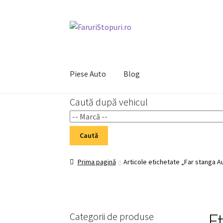
Sari
Sari
la
la
navigare
conținut
Piese Auto
Blog
Caută după vehicul
Prima pagină
Cart
Checkout
Home 02
My Acc
Caută
Prima pagină
Articole etichetate „Far stanga A
E
Categorii de produse