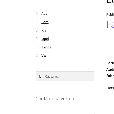
Audi
Publ
F
Ford
Kia
Opel
Skoda
VW
Faru
Audi
Caută
fabr
după:
Deta
Caută după vehicul