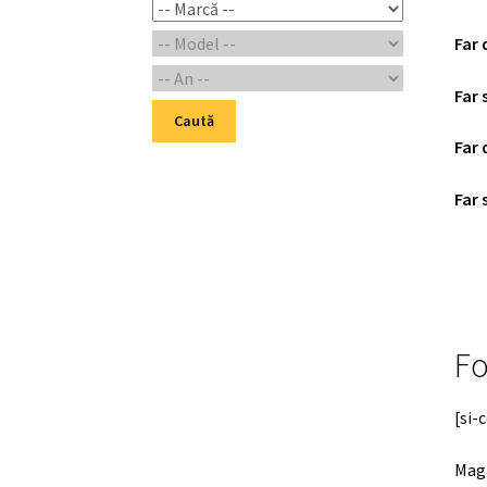
Far 
Far 
Caută
Far 
Far 
Fo
[si-
Maga