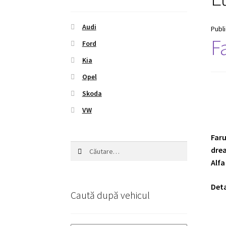
Audi
Publ
F
Ford
Kia
Opel
Skoda
VW
Faru
Caută
drea
după:
Alfa
Deta
Caută după vehicul