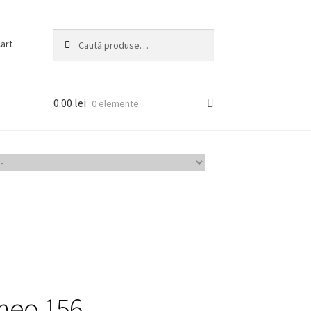
Caută
Caută
art
după:
0.00
lei
0 elemente
omeo 156