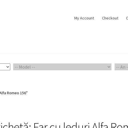
My Account
Checkout
C
ount
Piese Auto 2
Shop
i Alfa Romeo 156”
tichetă:
Far cu leduri Alfa R