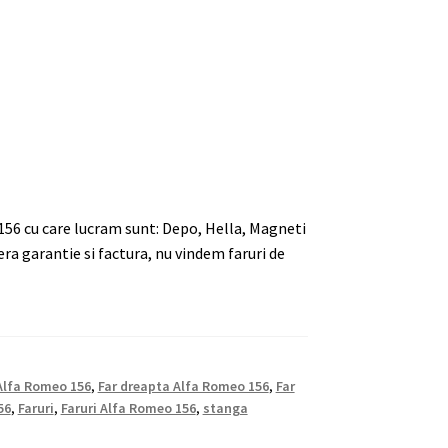
156 cu care lucram sunt: Depo, Hella, Magneti
era garantie si factura, nu vindem faruri de
 Alfa Romeo 156
,
Far dreapta Alfa Romeo 156
,
Far
56
,
Faruri
,
Faruri Alfa Romeo 156
,
stanga