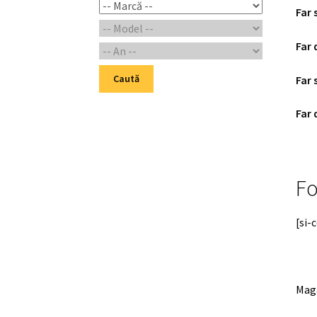
Far 
Far 
Caută
Far 
Far 
Fo
[si-
Maga