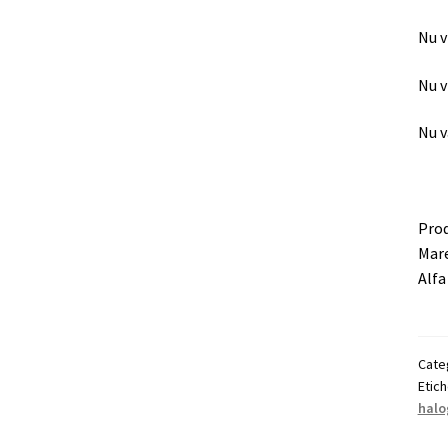
Nu v
Nu v
Nu v
Prod
Mare
Alfa
Cate
Etic
halo