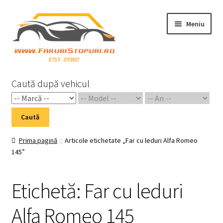
Sari
Sari
Meniu
la
la
navigare
conținut
Prima pagină
Caută după vehicul
Cart
Caută
Checkout
Prima pagină
Articole etichetate „Far cu leduri Alfa Romeo
145”
Home 02
My Account
Etichetă:
Far cu leduri
Piese Auto 2
Alfa Romeo 145