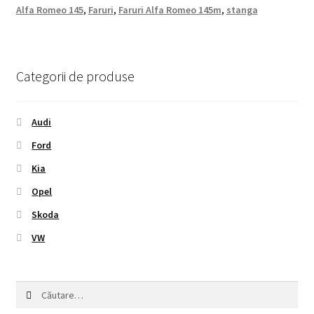
Alfa Romeo 145
,
Faruri
,
Faruri Alfa Romeo 145m
,
stanga
Categorii de produse
Audi
Ford
Kia
Opel
Skoda
VW
Caută
după: