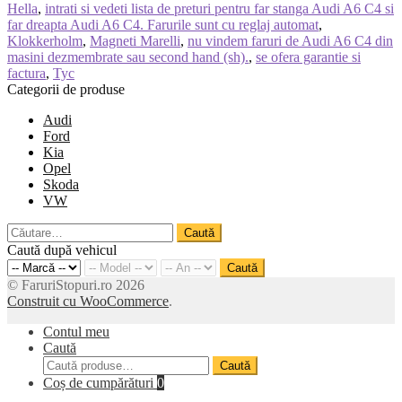
Hella
,
intrati si vedeti lista de preturi pentru far stanga Audi A6 C4 si
far dreapta Audi A6 C4. Farurile sunt cu reglaj automat
,
Klokkerholm
,
Magneti Marelli
,
nu vindem faruri de Audi A6 C4 din
masini dezmembrate sau second hand (sh).
,
se ofera garantie si
factura
,
Tyc
Categorii de produse
Audi
Ford
Kia
Opel
Skoda
VW
Caută
după:
Caută după vehicul
Caută
© FaruriStopuri.ro 2026
Construit cu WooCommerce
.
Contul meu
Caută
Caută
Caută
după:
Coș de cumpărături
0