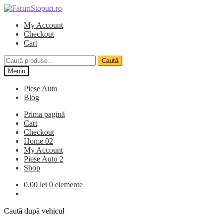
Sari
Sari
la
la
My Account
navigare
conținut
Checkout
Cart
Caută
Caută
după:
Meniu
Piese Auto
Blog
Prima pagină
Cart
Checkout
Home 02
My Account
Piese Auto 2
Shop
0.00
lei
0 elemente
Caută după vehicul