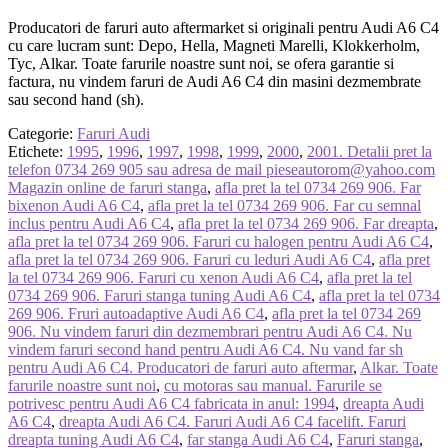
Producatori de faruri auto aftermarket si originali pentru Audi A6 C4
cu care lucram sunt: Depo, Hella, Magneti Marelli, Klokkerholm,
Tyc, Alkar. Toate farurile noastre sunt noi, se ofera garantie si
factura, nu vindem faruri de Audi A6 C4 din masini dezmembrate
sau second hand (sh).
Categorie:
Faruri Audi
Etichete:
1995
,
1996
,
1997
,
1998
,
1999
,
2000
,
2001. Detalii pret la
telefon 0734 269 905 sau adresa de mail pieseautorom@yahoo.com
Magazin online de faruri stanga
,
afla pret la tel 0734 269 906. Far
bixenon Audi A6 C4
,
afla pret la tel 0734 269 906. Far cu semnal
inclus pentru Audi A6 C4
,
afla pret la tel 0734 269 906. Far dreapta
,
afla pret la tel 0734 269 906. Faruri cu halogen pentru Audi A6 C4
,
afla pret la tel 0734 269 906. Faruri cu leduri Audi A6 C4
,
afla pret
la tel 0734 269 906. Faruri cu xenon Audi A6 C4
,
afla pret la tel
0734 269 906. Faruri stanga tuning Audi A6 C4
,
afla pret la tel 0734
269 906. Fruri autoadaptive Audi A6 C4
,
afla pret la tel 0734 269
906. Nu vindem faruri din dezmembrari pentru Audi A6 C4. Nu
vindem faruri second hand pentru Audi A6 C4. Nu vand far sh
pentru Audi A6 C4. Producatori de faruri auto aftermar
,
Alkar. Toate
farurile noastre sunt noi
,
cu motoras sau manual. Farurile se
potrivesc pentru Audi A6 C4 fabricata in anul: 1994
,
dreapta Audi
A6 C4
,
dreapta Audi A6 C4. Faruri Audi A6 C4 facelift. Faruri
dreapta tuning Audi A6 C4
,
far stanga Audi A6 C4
,
Faruri stanga
,