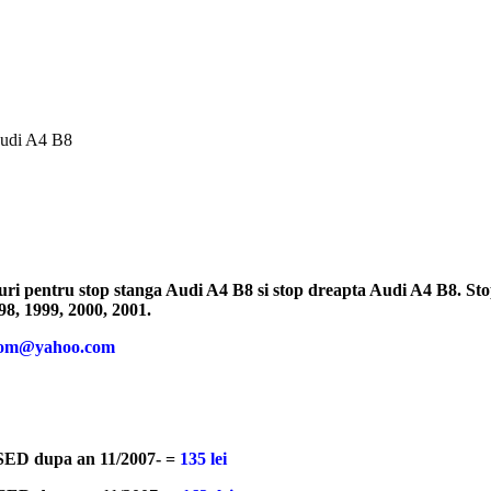
Audi A4 B8
turi pentru stop stanga Audi A4 B8 si stop dreapta Audi A4 B8. Stopu
98, 1999, 2000, 2001.
orom@yahoo.com
u SED dupa an 11/2007- =
135 lei