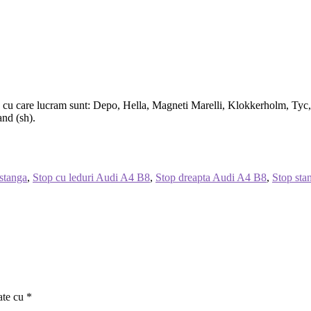
 cu care lucram sunt: Depo, Hella, Magneti Marelli, Klokkerholm, Tyc, Al
nd (sh).
stanga
,
Stop cu leduri Audi A4 B8
,
Stop dreapta Audi A4 B8
,
Stop sta
ate cu
*