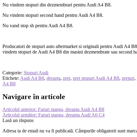
Nu vindem stopuri din dezmembrari pentru Audi A4 B8.
Nu vindem stopuri second hand pentru Audi A4 B8.
Nu vand stop sh pentru Audi A4 B8.
Producatori de stopuri auto aftermarket si originali pentru Audi A4 B8
vindem stopuri de Audi A4 B8 din masini dezmembrate sau second ha
Categorie:
Stopuri Audi
Etichete:
Audi A4 B8
,
dreapta
,
pret
,
pret stopuri Audi A4 B8
,
preturi
,
A4 B8
Navigare în articole
Articolul anterior:
Faruri stanga, dreapta Audi A4 B8
Articolul următor:
Faruri stanga, dreapta Audi A6 C4
Lasă un răspuns
Adresa ta de email nu va fi publicată.
Câmpurile obligatorii sunt marc