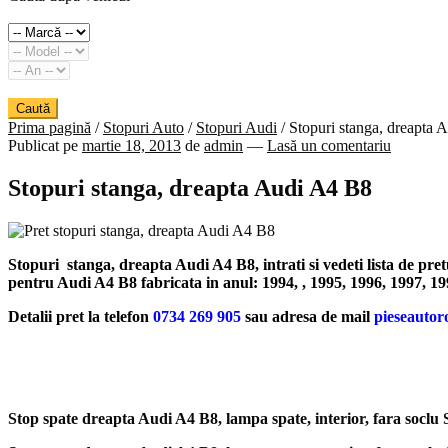
Caută
Prima pagină
/
Stopuri Auto
/
Stopuri Audi
/
Stopuri stanga, dreapta 
Publicat pe
martie 18, 2013
de
admin
—
Lasă un comentariu
Stopuri stanga, dreapta Audi A4 B8
Stopuri stanga, dreapta Audi A4 B8, intrati si vedeti lista de pre
pentru Audi A4 B8 fabricata in anul: 1994, , 1995, 1996, 1997, 19
Detalii pret la telefon
0734 269 905
sau adresa de mail
pieseaut
Stop spate dreapta Audi A4 B8, lampa spate, interior, fara socl