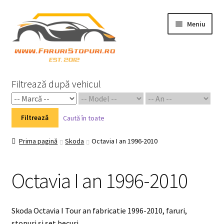
Sari
Sari
Meniu
la
la
navigare
conținut
Prima pagină
Filtrează după vehicul
Cart
Filtrează
Caută în toate
Checkout
Prima pagină
Skoda
Octavia I an 1996-2010
Home 02
Octavia I an 1996-2010
My Account
Piese Auto 2
Skoda Octavia I Tour an fabricatie 1996-2010, faruri,
stopuri si set becuri.