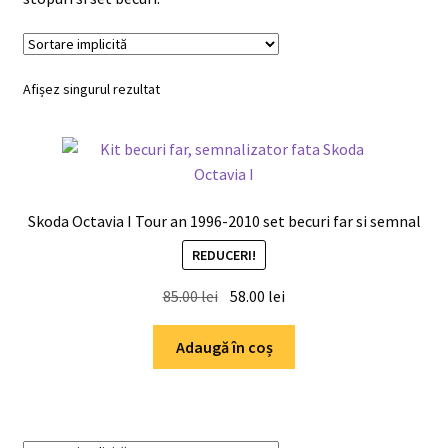
Shop
Afișez singurul rezultat
Skoda Octavia I Tour an 1996-2010 set becuri far si semnal
REDUCERI!
Prețul
Prețul
85.00
lei
58.00
lei
inițial
curent
a
este:
Adaugă în coș
fost:
58.00 lei.
85.00 lei.