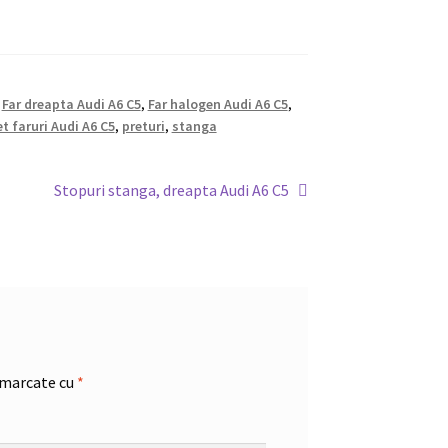
,
Far dreapta Audi A6 C5
,
Far halogen Audi A6 C5
,
et faruri Audi A6 C5
,
preturi
,
stanga
Articolul
Stopuri stanga, dreapta Audi A6 C5
următor:
 marcate cu
*