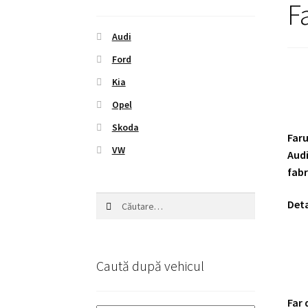
F
Audi
Ford
Kia
Opel
Skoda
Faru
VW
Audi
fabr
Caută
Deta
după:
Caută după vehicul
Far 