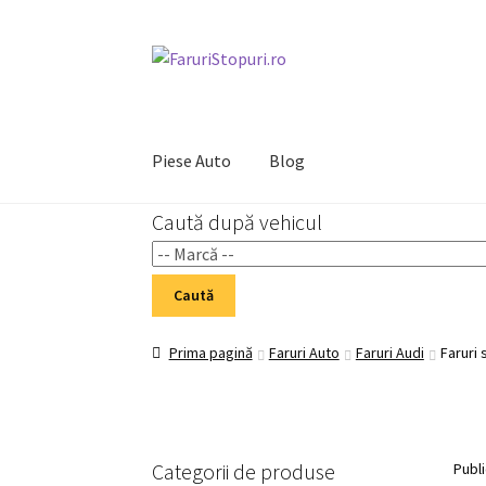
Sari
Sari
la
la
navigare
conținut
Piese Auto
Blog
Caută după vehicul
Prima pagină
Cart
Checkout
Home 02
My Acc
Caută
Prima pagină
Faruri Auto
Faruri Audi
Faruri 
Categorii de produse
Publ