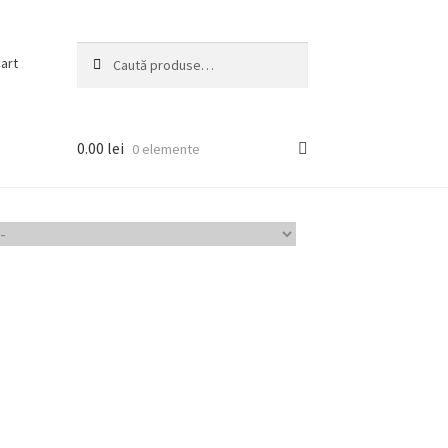
Caută
Caută
art
după:
0.00
lei
0 elemente