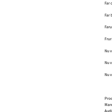
Far 
Far 
Faru
Frur
Nu v
Nu v
Nu v
Prod
Mare
Audi