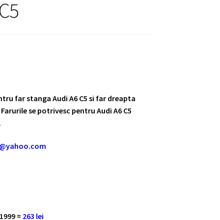
 C5
entru far stanga Audi A6 C5 si far dreapta
Farurile se potrivesc pentru Audi A6 C5
.
m@yahoo.com
/1999 =
263 lei