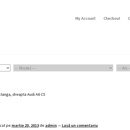
My Account
Checkout
C
ount
Piese Auto 2
Shop
stanga, dreapta Audi A6 C5
icat pe
martie 20, 2013
de
admin
—
Lasă un comentariu