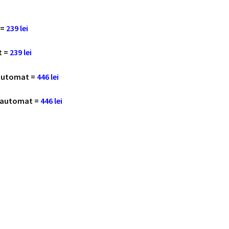
 =
239 lei
t =
239 lei
 automat =
446 lei
j automat =
446 lei