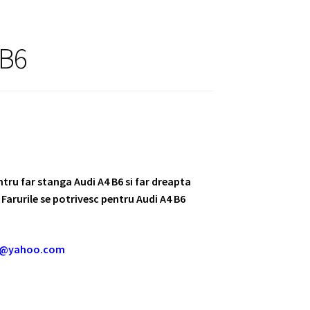
 B6
entru far stanga Audi A4 B6 si far dreapta
Farurile se potrivesc pentru Audi A4 B6
m@yahoo.com