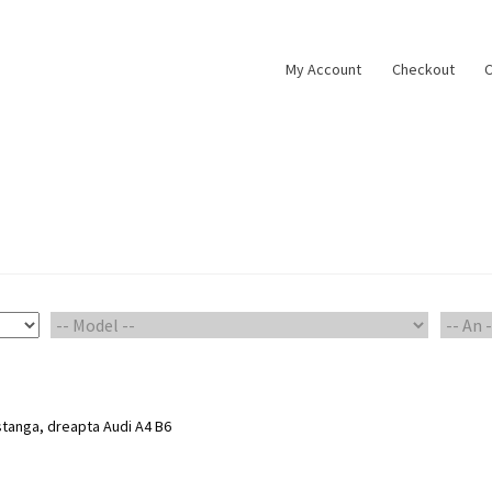
My Account
Checkout
C
ount
Piese Auto 2
Shop
stanga, dreapta Audi A4 B6