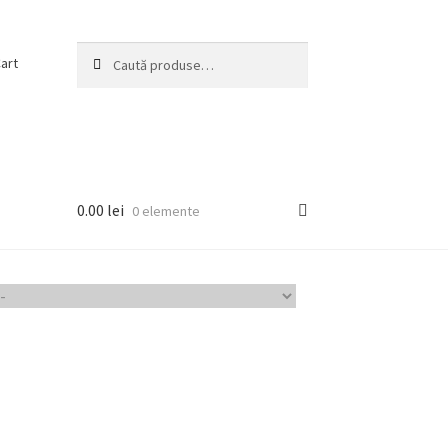
Caută
Caută
art
după:
0.00
lei
0 elemente