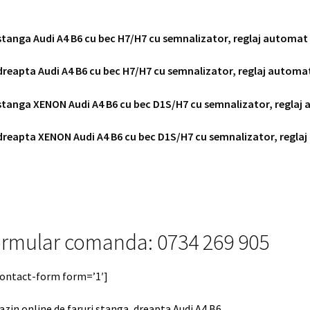
stanga Audi A4 B6 cu bec H7/H7 cu semnalizator, reglaj automat
dreapta Audi A4 B6 cu bec H7/H7 cu semnalizator, reglaj automa
stanga XENON Audi A4 B6 cu bec D1S/H7 cu semnalizator, reglaj
dreapta XENON Audi A4 B6 cu bec D1S/H7 cu semnalizator, regla
rmular comanda: 0734 269 905
contact-form form=’1′]
zin online de faruri stanga, dreapta Audi A4 B6.