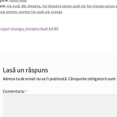
gorie:
Faruri Audi
hete:
A4
,
Audi
,
B6
,
dreapta
,
far dreapta xenon audi a4
,
far stanga xenon 
 a4
,
preturi
,
preturi far audi a4
,
stanga
vigare
rticolul
topuri stanga, dreapta Audi A4 B5
nterior:
ticole
Lasă un răspuns
Adresa ta de email nu va fi publicată.
Câmpurile obligatorii sunt
Comentariu
*