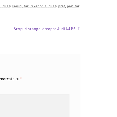
audi a4
,
Faruri
,
faruri xenon audi a4
,
pret
,
pret far
Articolul
Stopuri stanga, dreapta Audi A4 B6
următor:
 marcate cu
*