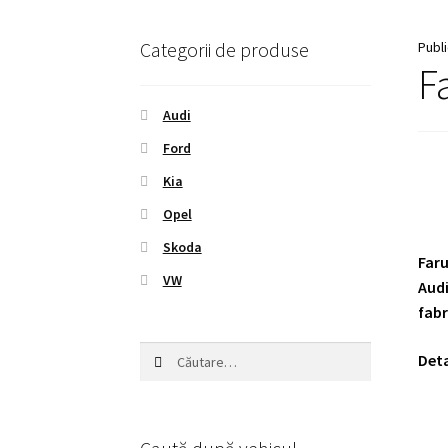
Categorii de produse
Publ
F
Audi
Ford
Kia
Opel
Skoda
Faru
VW
Audi
fabr
Caută
Deta
după: