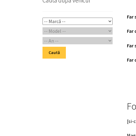
Caută după vehicul
Far 
Far 
Far 
Caută
Far 
Fo
[si-
Maga